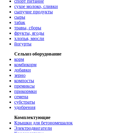
спорт питание
сухое молоко, сливки
сыпучие продукты
сыры
табак
травы, сборы
фрукты, ягоды
хлопья, мюсли
йогурты
Сельхоз оборудование
корм
комбикорм
добавки
зерно
компосты
премиксы
прикормки
семена
субстраты
удобрения
Комплектующие
Крышки для бетономешалок
Электродвигатели