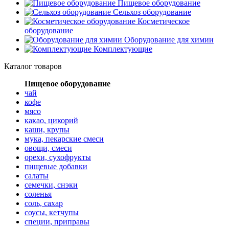
Пищевое оборудование
Сельхоз оборудование
Косметическое
оборудование
Оборудование для химии
Комплектующие
Каталог товаров
Пищевое оборудование
чай
кофе
мясо
какао, цикорий
каши, крупы
мука, пекарские смеси
овощи, смеси
орехи, сухофрукты
пищевые добавки
салаты
семечки, снэки
соленья
соль, сахар
соусы, кетчупы
специи, приправы