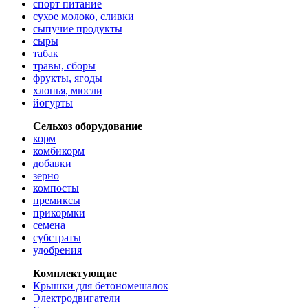
спорт питание
сухое молоко, сливки
сыпучие продукты
сыры
табак
травы, сборы
фрукты, ягоды
хлопья, мюсли
йогурты
Сельхоз оборудование
корм
комбикорм
добавки
зерно
компосты
премиксы
прикормки
семена
субстраты
удобрения
Комплектующие
Крышки для бетономешалок
Электродвигатели