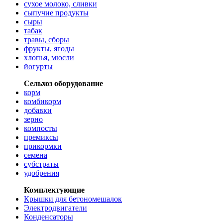
сухое молоко, сливки
сыпучие продукты
сыры
табак
травы, сборы
фрукты, ягоды
хлопья, мюсли
йогурты
Сельхоз оборудование
корм
комбикорм
добавки
зерно
компосты
премиксы
прикормки
семена
субстраты
удобрения
Комплектующие
Крышки для бетономешалок
Электродвигатели
Конденсаторы