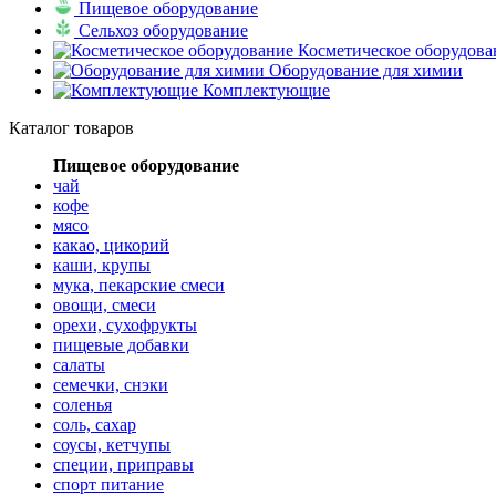
Пищевое оборудование
Сельхоз оборудование
Косметическое оборудова
Оборудование для химии
Комплектующие
Каталог товаров
Пищевое оборудование
чай
кофе
мясо
какао, цикорий
каши, крупы
мука, пекарские смеси
овощи, смеси
орехи, сухофрукты
пищевые добавки
салаты
семечки, снэки
соленья
соль, сахар
соусы, кетчупы
специи, приправы
спорт питание