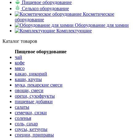
Пищевое оборудование
Сельхоз оборудование
Косметическое
оборудование
Оборудование для химии
Комплектующие
Каталог товаров
Пищевое оборудование
чай
кофе
мясо
какао, цикорий
каши, крупы
мука, пекарские смеси
овощи, смеси
орехи, сухофрукты
пищевые добавки
салаты
семечки, снэки
соленья
соль, сахар
соусы, кетчупы
специи, приправы