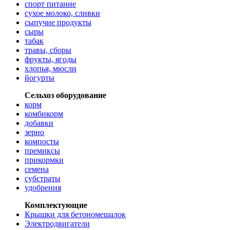
спорт питание
сухое молоко, сливки
сыпучие продукты
сыры
табак
травы, сборы
фрукты, ягоды
хлопья, мюсли
йогурты
Сельхоз оборудование
корм
комбикорм
добавки
зерно
компосты
премиксы
прикормки
семена
субстраты
удобрения
Комплектующие
Крышки для бетономешалок
Электродвигатели