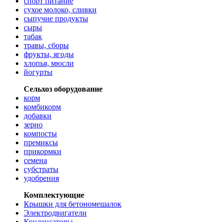
спорт питание
сухое молоко, сливки
сыпучие продукты
сыры
табак
травы, сборы
фрукты, ягоды
хлопья, мюсли
йогурты
Сельхоз оборудование
корм
комбикорм
добавки
зерно
компосты
премиксы
прикормки
семена
субстраты
удобрения
Комплектующие
Крышки для бетономешалок
Электродвигатели
Конденсаторы