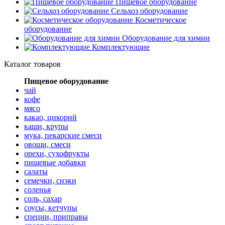
Пищевое оборудование
Сельхоз оборудование
Косметическое
оборудование
Оборудование для химии
Комплектующие
Каталог товаров
Пищевое оборудование
чай
кофе
мясо
какао, цикорий
каши, крупы
мука, пекарские смеси
овощи, смеси
орехи, сухофрукты
пищевые добавки
салаты
семечки, снэки
соленья
соль, сахар
соусы, кетчупы
специи, приправы