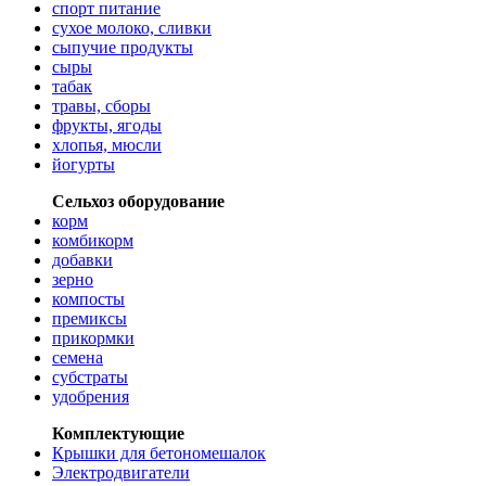
спорт питание
сухое молоко, сливки
сыпучие продукты
сыры
табак
травы, сборы
фрукты, ягоды
хлопья, мюсли
йогурты
Сельхоз оборудование
корм
комбикорм
добавки
зерно
компосты
премиксы
прикормки
семена
субстраты
удобрения
Комплектующие
Крышки для бетономешалок
Электродвигатели