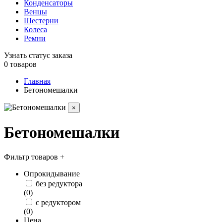
Конденсаторы
Венцы
Шестерни
Колеса
Ремни
Узнать статус заказа
0
товаров
Главная
Бетономешалки
×
Бетономешалки
Фильтр товаров
+
Опрокидывание
без редуктора
(
0
)
с редуктором
(
0
)
Цена