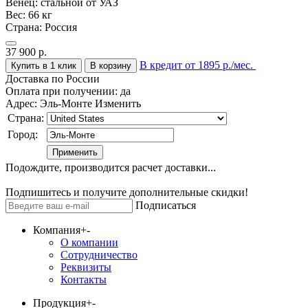
Венец:
стальной от УАЗ
Вес:
66 кг
Страна:
Россия
37 900
р.
В кредит от 1895 р./мес.
Купить в 1 клик
В корзину
Доставка по России
Оплата при получении:
да
Адрес:
Эль-Монте
Изменить
Страна:
Город:
Подождите, производится расчет доставки...
Подпишитесь и получите дополнительные скидки!
Подписаться
Компания
+
-
О компании
Сотрудничество
Реквизиты
Контакты
Продукция
+
-